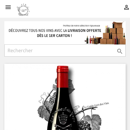


