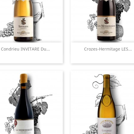
Aperçu rapide
Aperçu rapide


Condrieu INVITARE Du...
Crozes-Hermitage LES...