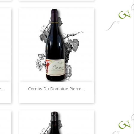
Aperçu rapide

...
Cornas Du Domaine Pierre...