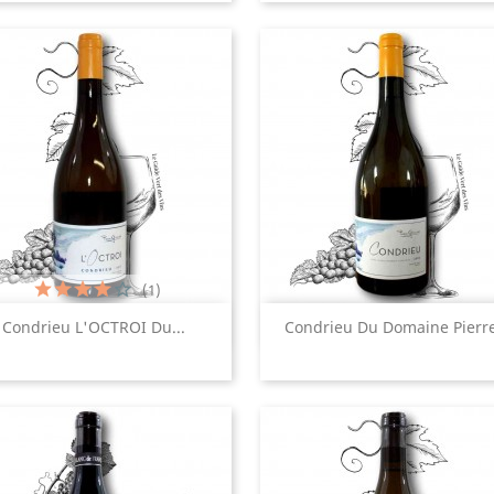
(1)
Aperçu rapide
Aperçu rapide


Condrieu L'OCTROI Du...
Condrieu Du Domaine Pierre