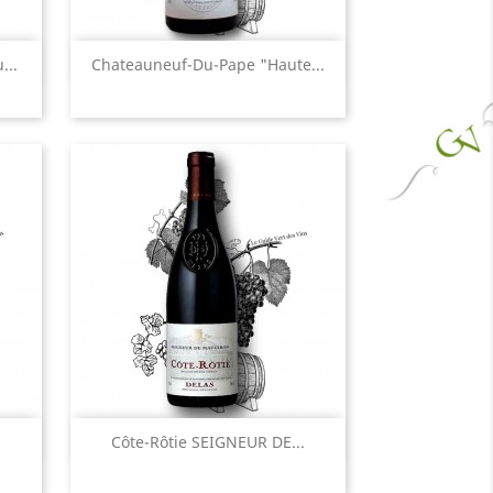
Aperçu rapide

...
Chateauneuf-Du-Pape "Haute...
Aperçu rapide

Côte-Rôtie SEIGNEUR DE...