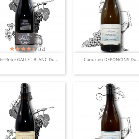
(2)
Aperçu rapide
Aperçu rapide


te-Rôtie GALLET BLANC Du...
Condrieu DEPONCINS Du..