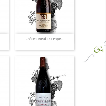
Aperçu rapide

Châteauneuf-Du-Pape...