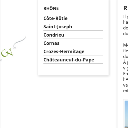
R
RHÔNE
Il
Côte-Rôtie
l’
Saint-Joseph
de
du
Condrieu
Cornas
Mê
fl
Crozes-Hermitage
do
Châteauneuf-du-Pape
À 
vi
En
l’
va
mi