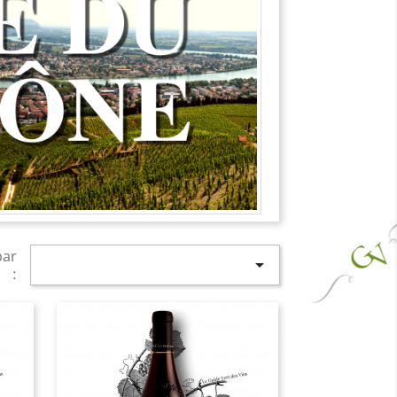
par

: