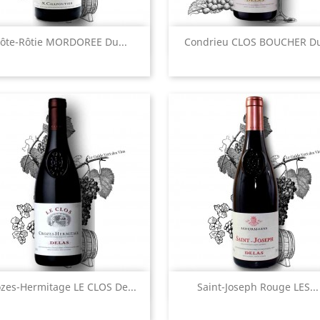
Aperçu rapide
Aperçu rapide


ôte-Rôtie MORDOREE Du...
Condrieu CLOS BOUCHER Du
Aperçu rapide
Aperçu rapide


zes-Hermitage LE CLOS De...
Saint-Joseph Rouge LES...