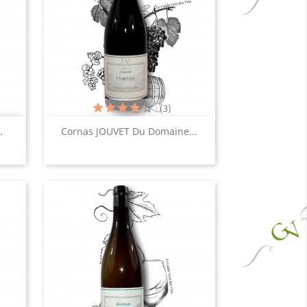
(3)
Aperçu rapide

.
Cornas JOUVET Du Domaine...