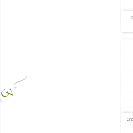
C
Cro