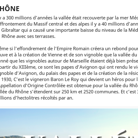
HÔNE
 y a 300 millions d’années la vallée était recouverte par la mer Mé
affrontement du Massif central et des alpes il y a 40 millions d’ann
 Gibraltar qui a causé une importante baisse du niveau de la Médi
 Rhône avec ses terrasses.
me si l’effondrement de l’Empire Romain créera un rebond pour l
euve et à la création de Vienne et de son vignoble que la vallée du
nné que les vignobles autour de Marseille étaient déjà bien prése
partir du XIIIème, ce sont les papes d’Avignon qui ont rendu le vig
gnoble d’Avignon, du palais des papes et de la création de la ré
 1930, C’est le vigneron Baron Le Roy qui devient un héros pour
Appellation d’Origine Contrôlée est obtenue pour la vallée du Rhô
llée du Rhône s’étendent sur 250 km et 2520 communes. Et c’est 3
llions d’hectolitres récoltés par an.