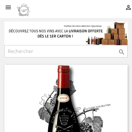


