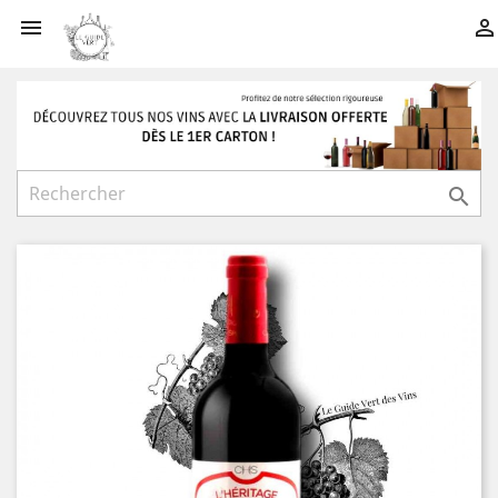


