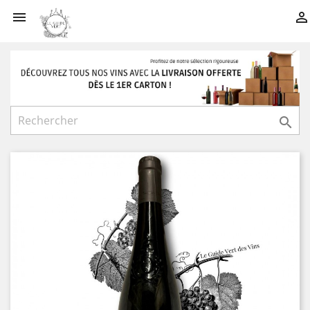


